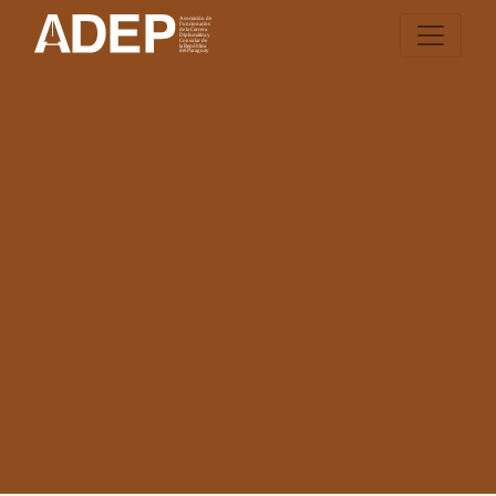
LA
ADEP
CARRERA
DIPLOMÁTICA
INGRESAR
NOTICIAS
RESOLUCIONES